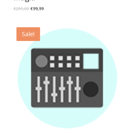
€
299,00
€
99,99
Sale!