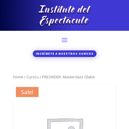
INCRÍBETE A NUESTROS CURSOS
Home
/
Cursos
/ PREORDER- Masterclass Qlab4
Sale!